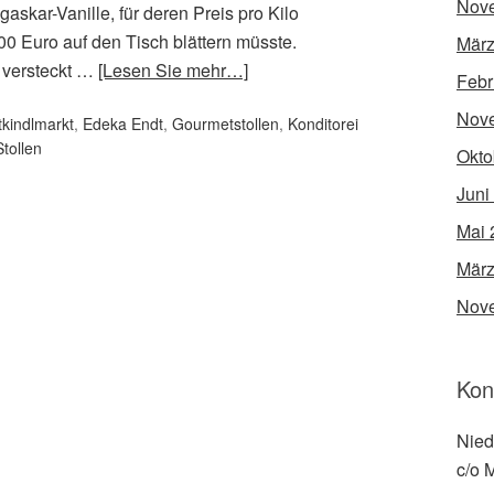
Nov
askar-Vanille, für deren Preis pro Kilo
 Euro auf den Tisch blättern müsste.
März
m versteckt …
[Lesen Sie mehr…]
Febr
Nov
tkindlmarkt
,
Edeka Endt
,
Gourmetstollen
,
Konditorei
Stollen
Okto
Juni
Mai 
März
Nov
Kon
Nied
c/o 