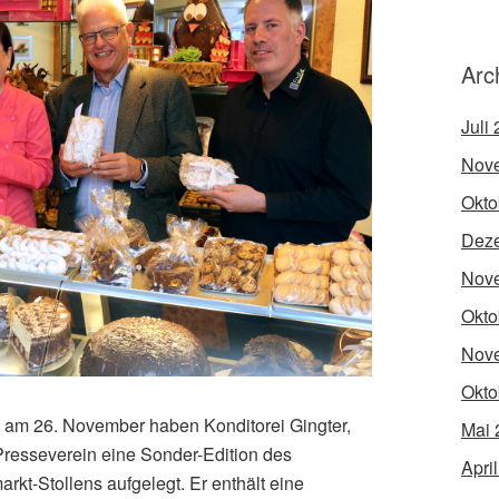
Arc
Juli
Nov
Okto
Dez
Nov
Okto
Nov
Okto
t am 26. November haben Konditorei Gingter,
Mai 
resseverein eine Sonder-Edition des
Apri
rkt-Stollens aufgelegt. Er enthält eine