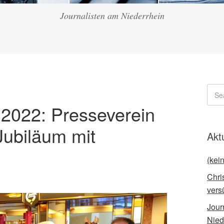
Journalisten am Niederrhein
 2022: Presseverein
Jubiläum mit
Akt
(kein
Chri
vers
Jour
Nied