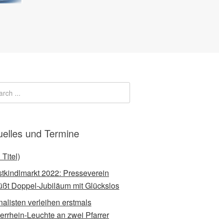
uelles und Termine
 Titel)
stkindlmarkt 2022: Presseverein
üßt Doppel-Jubiläum mit Glückslos
nalisten verleihen erstmals
errhein-Leuchte an zwei Pfarrer