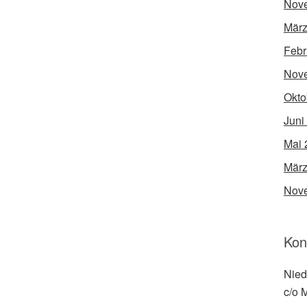
Nov
März
Febr
Nov
Okto
Juni
Mai 
März
Nov
Kon
Nied
c/o 