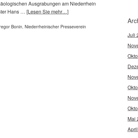
häologischen Ausgrabungen am Niederrhein
ster Hans …
[Lesen Sie mehr…]
Arc
regor Bonin
,
Niederrheinischer Presseverein
Juli
Nov
Okto
Dez
Nov
Okto
Nov
Okto
Mai 
Apri