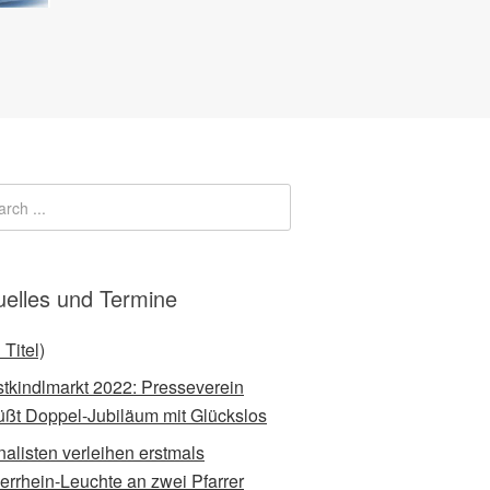
uelles und Termine
 Titel)
stkindlmarkt 2022: Presseverein
üßt Doppel-Jubiläum mit Glückslos
nalisten verleihen erstmals
errhein-Leuchte an zwei Pfarrer