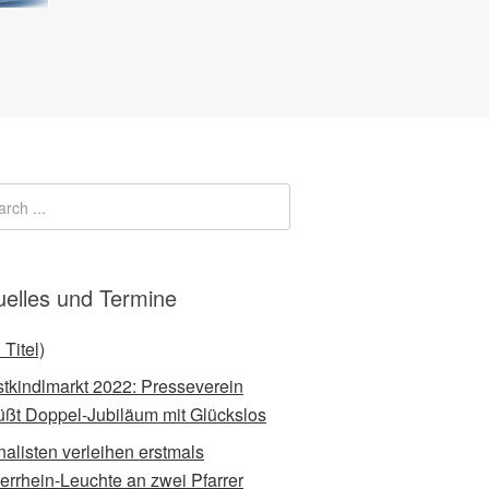
uelles und Termine
 Titel)
stkindlmarkt 2022: Presseverein
üßt Doppel-Jubiläum mit Glückslos
nalisten verleihen erstmals
errhein-Leuchte an zwei Pfarrer