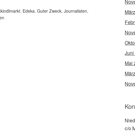
Nov
tkindlmarkt
,
Edeka
,
Guter Zweck
,
Journalisten
,
März
len
Febr
Nov
Okto
Juni
Mai 
März
Nov
Kon
Nied
c/o 