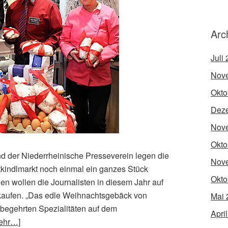
Arc
Juli
Nov
Okto
Dez
Nov
Okto
nd der Niederrheinische Presseverein legen die
Nov
tkindlmarkt noch einmal ein ganzes Stück
Okto
en wollen die Journalisten in diesem Jahr auf
rkaufen. „Das edle Weihnachtsgebäck von
Mai 
tbegehrten Spezialitäten auf dem
Apri
ehr…]