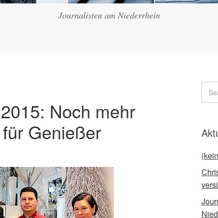
Journalisten am Niederrhein
t 2015: Noch mehr
 für Genießer
Akt
(kein
Chri
vers
Jour
Nied